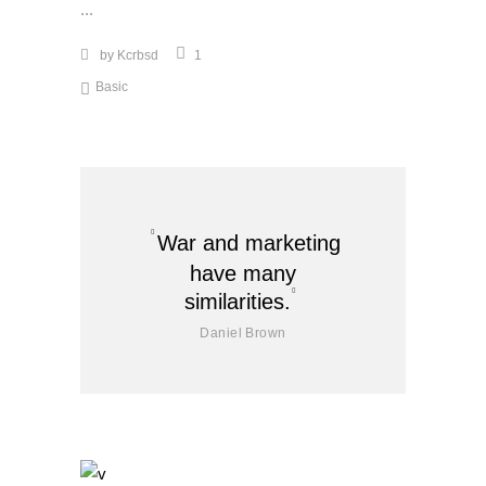
by
Kcrbsd
1
Basic
War and marketing
have many
similarities.
Daniel Brown