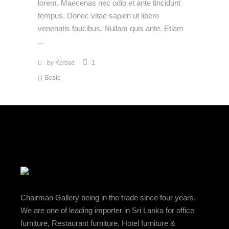
lorem. Maecenas nec odio et ante tincidunt
tempus. Donec vitae sapien ut libero
venenatis faucibus. Nullam quis ante. Etiam
by
Kcrbsd
1
Basic
Chairman Gallery being in the trade since four years.
We are one of leading importer in Sri Lanka for office
furniture, Restaurant furniture, Hotel furniture &